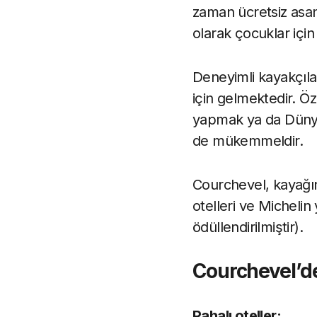
zaman ücretsiz asan
olarak çocuklar içi
Deneyimli kayakçılar
için gelmektedir. Ö
yapmak ya da Dünya 
de mükemmeldir.
Courchevel, kayağın 
otelleri ve Michelin 
ödüllendirilmiştir).
Courchevel’d
Pahalı oteller: