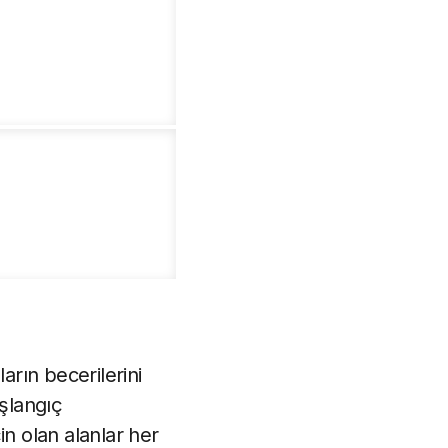
arın becerilerini
aşlangıç
çin olan alanlar her