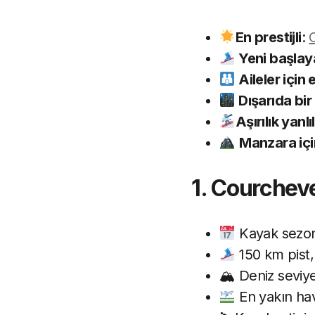
En prestijli
:
Yeni başlaya
Aileler için e
Dışarıda bir
Aşırılık yanlıl
Manzara için
1. Courchev
Kayak sezonu
150 km pist,
🏔 Deniz seviy
En yakın hav