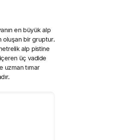
yanın en büyük alp
n oluşan bir gruptur.
etrelik alp pistine
 içeren üç vadide
 ve uzman tımar
dır.