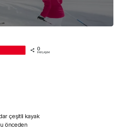
0
Pin
PAYLAŞIMLAR
ar çeşitli kayak
unu önceden