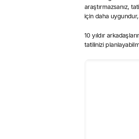
araştırmazsanız, tatil
için daha uygundur, b
10 yıldır arkadaşlar
tatilinizi planlayabi