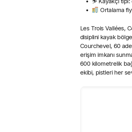
⛷ Kayakçı tipi:
Ortalama fiy
Les Trois Vallées, 
disiplini kayak bölg
Courchevel, 60 adet 
erişim imkanı sunma
600 kilometrelik bağ
ekibi, pistleri her