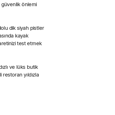
 güvenlik önlemi
lu dik siyah pistler
rasında kayak
etinizi test etmek
ızlı ve lüks butik
i restoran yıldızla