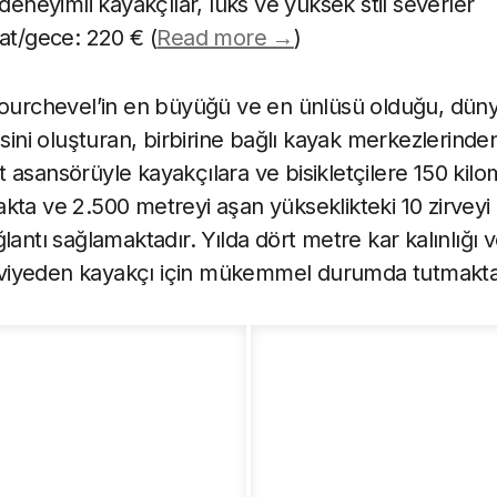
 deneyimli kayakçılar, lüks ve yüksek stil severler
at/gece: 220 € (
Read more →
)
Courchevel’in en büyüğü ve en ünlüsü olduğu, dün
esini oluşturan, birbirine bağlı kayak merkezlerinde
asansörüyle kayakçılara ve bisikletçilere 150 kilom
kta ve 2.500 metreyi aşan yükseklikteki 10 zirveyi
lantı sağlamaktadır. Yılda dört metre kar kalınlığı
 seviyeden kayakçı için mükemmel durumda tutmakta