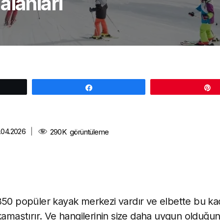
alanları
e
Paylaş
1.04.2026
|
290K
görüntüleme
350 popüler kayak merkezi vardır ve elbette bu kad
 kamaştırır. Ve hangilerinin size daha uygun olduğ