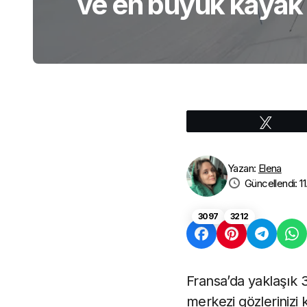
ve en büyük kayak 
Tweetl
Yazan:
Elena
Güncellendi: 1
3097
3212
Fransa’da yaklaşık 
merkezi gözlerinizi