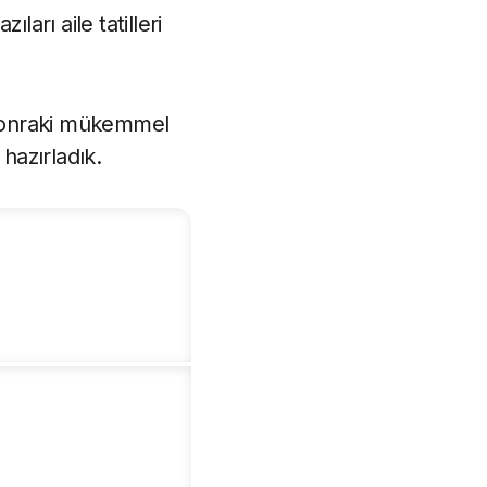
ları aile tatilleri
ir sonraki mükemmel
 hazırladık.