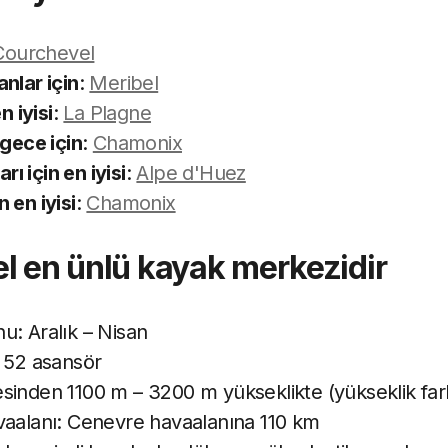
Courchevel
nlar için
:
Meribel
n iyisi
:
La Plagne
 gece için
:
Chamonix
arı için en iyisi
:
Alpe d'Huez
 en iyisi
:
Chamonix
el en ünlü kayak merkezidir
: Aralık – Nisan
 52 asansör
esinden 1100 m – 3200 m yükseklikte (yükseklik far
aalanı: Cenevre havaalanına 110 km