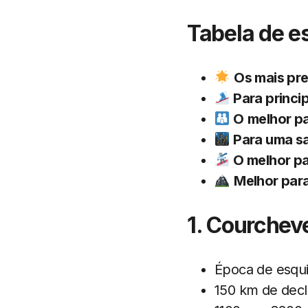
Tabela de e
Os mais pre
Para princi
O
melhor pa
Para uma sa
O melhor pa
Melhor para
1. Courchev
Época de esqui
150 km de decl