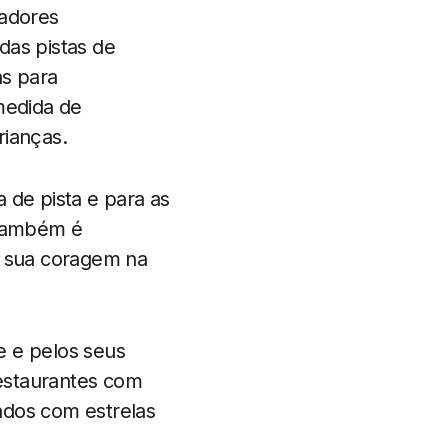
iadores
das pistas de
as para
medida de
rianças.
 de pista e para as
 também é
a sua coragem na
e e pelos seus
restaurantes com
ados com estrelas