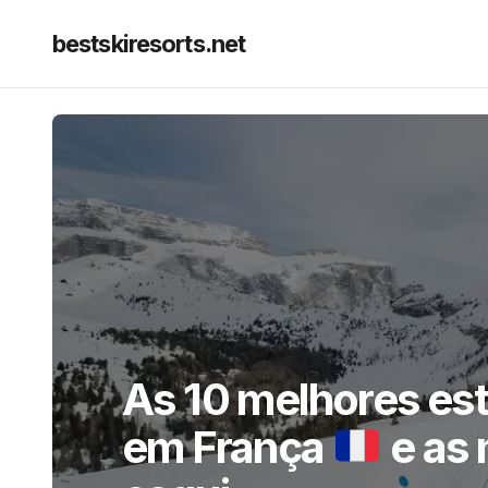
bestskiresorts.net
As 10 melhores est
em França
e as 