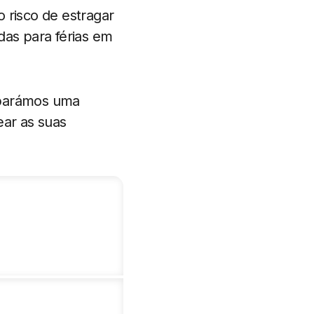
 risco de estragar
das para férias em
eparámos uma
ear as suas