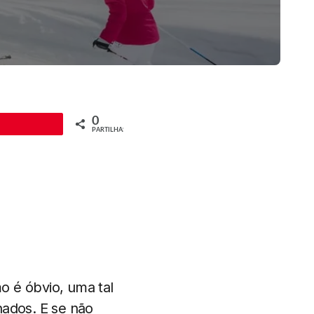
0
Pin
PARTILHAS
o é óbvio, uma tal
hados. E se não