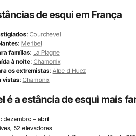
stâncias de esqui em França
stigiados
:
Courchevel
piantes
:
Meribel
ra famílias
:
La Plagne
ída à noite
:
Chamonix
ra os extremistas
:
Alpe d'Huez
 vistas
:
Chamonix
el é a estância de esqui mais f
: dezembro – abril
ives, 52 elevadores