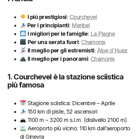
I più prestigiosi
:
Courchevel
Per i principianti
:
Meribel
I migliori per le famiglie
:
La Plagne
Per una serata fuori
:
Chamonix
Il meglio per gli estremisti
:
Alpe d'Huez
Il meglio per i panorami
:
Chamonix
1. Courchevel è la stazione sciistica
più famosa
Stagione sciistica: Dicembre – Aprile
150 km di piste, 52 ascensori
🏔 1100 m – 3200 m s.l.m. (dislivello 2100 m)
Aeroporto più vicino: 110 km dall’aeroporto
di Ginevra