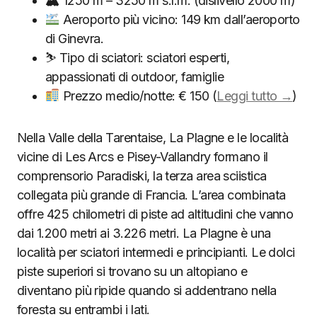
🏔 1250 m – 3250 m s.l.m. (dislivello 2000 m)
Aeroporto più vicino: 149 km dall’aeroporto
di Ginevra.
⛷ Tipo di sciatori: sciatori esperti,
appassionati di outdoor, famiglie
Prezzo medio/notte: € 150 (
Leggi tutto →
)
Nella Valle della Tarentaise, La Plagne e le località
vicine di Les Arcs e Pisey-Vallandry formano il
comprensorio Paradiski, la terza area sciistica
collegata più grande di Francia. L’area combinata
offre 425 chilometri di piste ad altitudini che vanno
dai 1.200 metri ai 3.226 metri. La Plagne è una
località per sciatori intermedi e principianti. Le dolci
piste superiori si trovano su un altopiano e
diventano più ripide quando si addentrano nella
foresta su entrambi i lati.