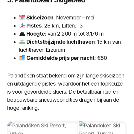
Skiseizoen
: November – mei
Pistes
: 28 km, Liften: 13
🏔 Hoogte
: van 2.200 m tot 3.176 m
Dichtstbijzijnde luchthaven
: 15 km van
luchthaven Erzurum
Gemiddelde prijs per nacht
: €80
Palandöken staat bekend om zijn lange skiseizoen
en uitdagende pistes, waardoor het een topkeuze
is voor gevorderde skiërs. De betaalbaarheid en
betrouwbare sneeuwcondities dragen bij aan de
hoge ranking.