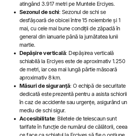
atingând 3.917 metri pe Muntele Erciyes.
Sezonul de schi
: Sezonul de schi se
desfășoară de obicei între 15 noiembrie și 1
mai, cu cele mai bune condiții de zăpadă în
general din ianuarie până la jumătatea lunii
martie.
Depășire verticală
: Depășirea verticală
schiabilă la Erciyes este de aproximativ 1.250
de metri, iar cea mai lungă pârtie măsoară
aproximativ 8 km.
Măsuri de siguranță
: O echipă de securitate
dedicată este prezentă pentru a asista schiorii
în caz de accidente sau urgențe, asigurând un
mediu de schi sigur.
Accesibilitate
: Biletele de telescaun sunt
tarifate în funcție de numărul de călătorii, ceea
ce face ca schiatul la Erciyes să fie o opțiune