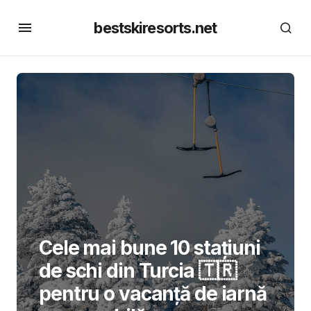
bestskiresorts.net
Cele mai bune 10 stațiuni
de schi din Turcia 🇹🇷
pentru o vacanță de iarnă