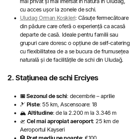
mai privat și mai imersat în natură în Uludağ,
cu acces ușor la zonele de schi.
Uludag Orman Koskleri
: Căsuțe fermecătoare
din pădure care oferă o experiență ca acasă
departe de casă. Ideale pentru familii sau
grupuri care doresc o opțiune de self-catering
cu flexibilitatea de a se bucura de frumusețea
naturală și de facilitățile de schi din Uludağ.
2. Stațiunea de schi Erciyes
📅 Sezonul de schi
: decembrie – aprilie
🎿
Piste
: 55 km, Ascensoare: 18
🏔
Altitudine
: de la 2.200 m la 3.346 m
🛫
Cel mai apropiat aeroport
: 25 km de
Aeroportul Kayseri
🏨
Preț mediu pe noapte
: €100