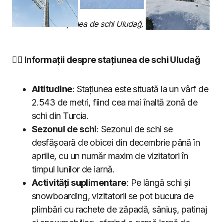
Stațiunea de schi Uludağ, Turcia
🏂🏼 Informații despre stațiunea de schi Uludağ
Altitudine
: Stațiunea este situată la un vârf de
2.543 de metri, fiind cea mai înaltă zonă de
schi din Turcia.
Sezonul de schi
: Sezonul de schi se
desfășoară de obicei din decembrie până în
aprilie, cu un număr maxim de vizitatori în
timpul lunilor de iarnă.
Activități suplimentare
: Pe lângă schi și
snowboarding, vizitatorii se pot bucura de
plimbări cu rachete de zăpadă, săniuș, patinaj