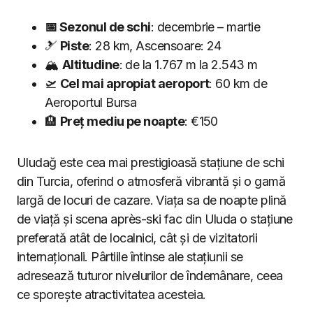
📅 Sezonul de schi
: decembrie – martie
🎿
Piste
: 28 km, Ascensoare: 24
🏔
Altitudine
: de la 1.767 m la 2.543 m
🛫
Cel mai apropiat aeroport
: 60 km de
Aeroportul Bursa
🏨
Preț mediu pe noapte
: €150
Uludağ este cea mai prestigioasă stațiune de schi
din Turcia, oferind o atmosferă vibrantă și o gamă
largă de locuri de cazare. Viața sa de noapte plină
de viață și scena après-ski fac din Uluda o stațiune
preferată atât de localnici, cât și de vizitatorii
internaționali. Pârtiile întinse ale stațiunii se
adresează tuturor nivelurilor de îndemânare, ceea
ce sporește atractivitatea acesteia.