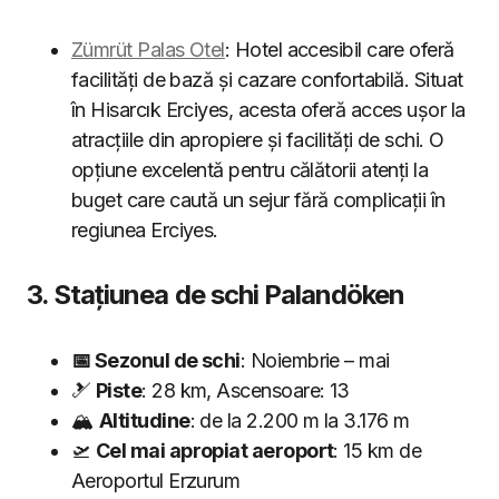
Zümrüt Palas Otel
: Hotel accesibil care oferă
facilități de bază și cazare confortabilă. Situat
în Hisarcık Erciyes, acesta oferă acces ușor la
atracțiile din apropiere și facilități de schi. O
opțiune excelentă pentru călătorii atenți la
buget care caută un sejur fără complicații în
regiunea Erciyes.
3. Stațiunea de schi Palandöken
📅 Sezonul de schi
: Noiembrie – mai
🎿
Piste
: 28 km, Ascensoare: 13
🏔
Altitudine
: de la 2.200 m la 3.176 m
🛫
Cel mai apropiat aeroport
: 15 km de
Aeroportul Erzurum