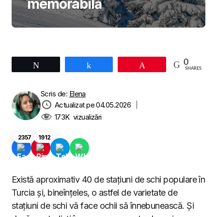
memorabilă
0
Tweet
Share
Pin
SHARES
Scris de:
Elena
Actualizat pe 04.05.2026
|
173K
vizualizări
2357
1912
Există aproximativ 40 de stațiuni de schi populare în
Turcia și, bineînțeles, o astfel de varietate de
stațiuni de schi vă face ochii să înnebunească. Și