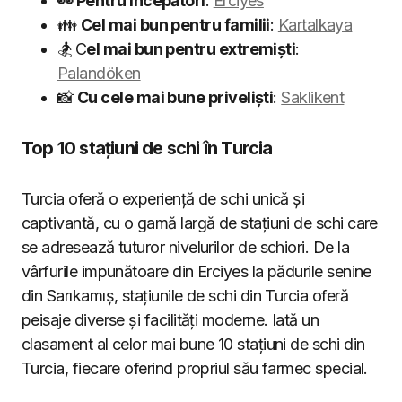
👀 Pentru începători
:
Erciyes
👪
Cel mai bun pentru familii
:
Kartalkaya
🏂 C
el mai bun pentru extremiști
:
Palandöken
📸
Cu cele mai bune priveliști
:
Saklikent
Top 10 stațiuni de schi în Turcia
Turcia oferă o experiență de schi unică și
captivantă, cu o gamă largă de stațiuni de schi care
se adresează tuturor nivelurilor de schiori. De la
vârfurile impunătoare din Erciyes la pădurile senine
din Sarıkamıș, stațiunile de schi din Turcia oferă
peisaje diverse și facilități moderne. Iată un
clasament al celor mai bune 10 stațiuni de schi din
Turcia, fiecare oferind propriul său farmec special.