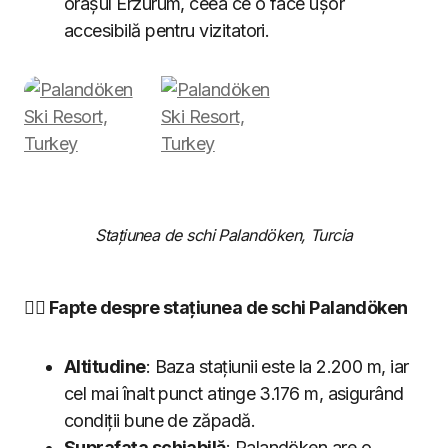
orașul Erzurum, ceea ce o face ușor
accesibilă pentru vizitatori.
Stațiunea de schi Palandöken, Turcia
🏂🏼 Fapte despre stațiunea de schi Palandöken
Altitudine
: Baza stațiunii este la 2.200 m, iar
cel mai înalt punct atinge 3.176 m, asigurând
condiții bune de zăpadă.
Suprafața schiabilă
: Palandöken are o