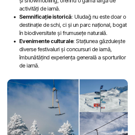
și snowmobiling, oferind o gamă largă de
activități de iarnă.
Semnificație istorică
: Uludağ nu este doar o
destinație de schi, ci și un parc național, bogat
în biodiversitate și frumusețe naturală.
Evenimente culturale
: Stațiunea găzduiește
diverse festivaluri și concursuri de iarnă,
îmbunătățind experiența generală a sporturilor
de iarnă.