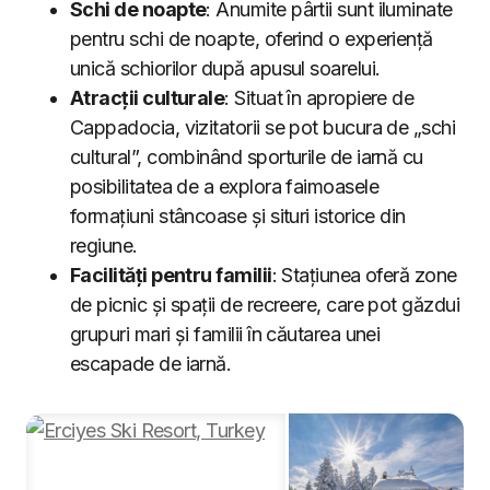
Schi de noapte
: Anumite pârtii sunt iluminate
pentru schi de noapte, oferind o experiență
unică schiorilor după apusul soarelui.
Atracții culturale
: Situat în apropiere de
Cappadocia, vizitatorii se pot bucura de „schi
cultural”, combinând sporturile de iarnă cu
posibilitatea de a explora faimoasele
formațiuni stâncoase și situri istorice din
regiune.
Facilități pentru familii
: Stațiunea oferă zone
de picnic și spații de recreere, care pot găzdui
grupuri mari și familii în căutarea unei
escapade de iarnă.