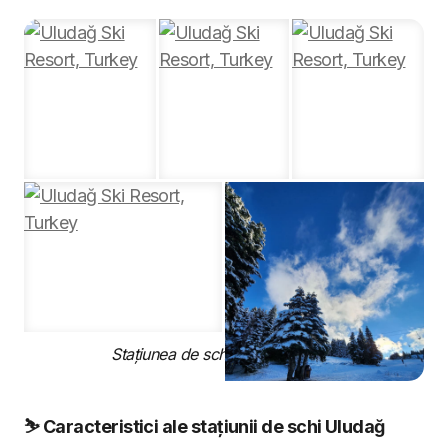
Stațiunea de schi Uludağ, Turcia
⛷️ Caracteristici ale stațiunii de schi Uludağ