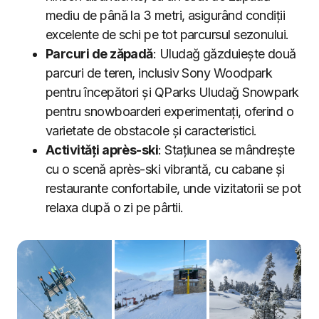
mediu de până la 3 metri, asigurând condiții
excelente de schi pe tot parcursul sezonului.
Parcuri de zăpadă
: Uludağ găzduiește două
parcuri de teren, inclusiv Sony Woodpark
pentru începători și QParks Uludağ Snowpark
pentru snowboarderi experimentați, oferind o
varietate de obstacole și caracteristici.
Activități après-ski
: Stațiunea se mândrește
cu o scenă après-ski vibrantă, cu cabane și
restaurante confortabile, unde vizitatorii se pot
relaxa după o zi pe pârtii.