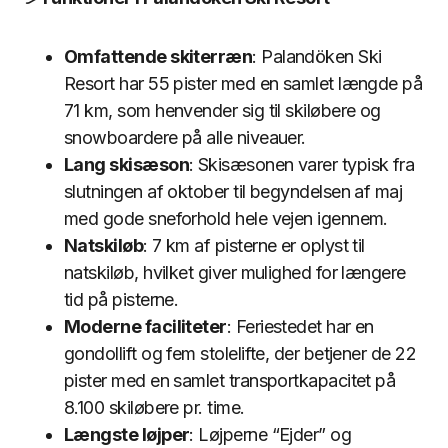
Omfattende skiterræn
: Palandöken Ski
Resort har 55 pister med en samlet længde på
71 km, som henvender sig til skiløbere og
snowboardere på alle niveauer.
Lang skisæson
: Skisæsonen varer typisk fra
slutningen af oktober til begyndelsen af maj
med gode sneforhold hele vejen igennem.
Natskiløb
: 7 km af pisterne er oplyst til
natskiløb, hvilket giver mulighed for længere
tid på pisterne.
Moderne faciliteter
: Feriestedet har en
gondollift og fem stolelifte, der betjener de 22
pister med en samlet transportkapacitet på
8.100 skiløbere pr. time.
Længste løjper
: Løjperne “Ejder” og