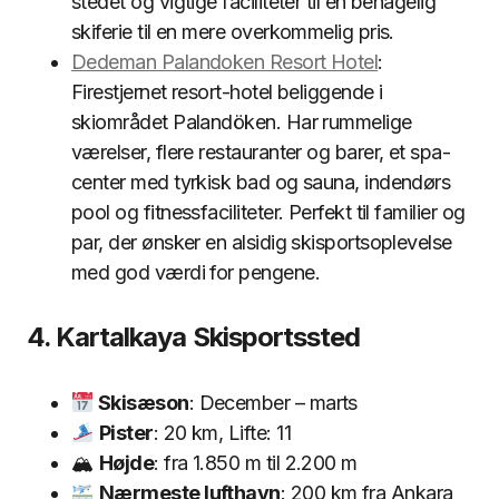
stedet og vigtige faciliteter til en behagelig
skiferie til en mere overkommelig pris.
Dedeman Palandoken Resort Hotel
:
Firestjernet resort-hotel beliggende i
skiområdet Palandöken. Har rummelige
værelser, flere restauranter og barer, et spa-
center med tyrkisk bad og sauna, indendørs
pool og fitnessfaciliteter. Perfekt til familier og
par, der ønsker en alsidig skisportsoplevelse
med god værdi for pengene.
4. Kartalkaya Skisportssted
Skisæson
: December – marts
Pister
: 20 km, Lifte: 11
🏔
Højde
: fra 1.850 m til 2.200 m
Nærmeste lufthavn
: 200 km fra Ankara