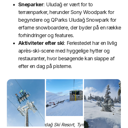
Sneparker
: Uludağ er vært for to
terrænparker, herunder Sony Woodpark for
begyndere og QParks Uludağ Snowpark for
erfarne snowboardere, der byder på en række
forhindringer og features.
Aktiviteter efter ski
: Feriestedet har en livlig
après-ski-scene med hyggelige hytter og
restauranter, hvor besøgende kan slappe af
efter en dag på pisterne.
Uludağ Ski Resort, Tyrkiet