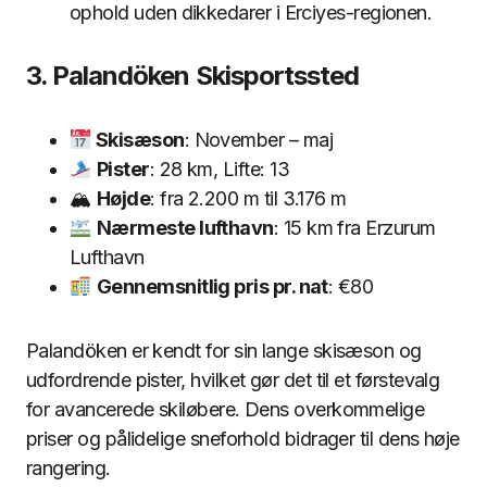
ophold uden dikkedarer i Erciyes-regionen.
3. Palandöken Skisportssted
Skisæson
: November – maj
Pister
: 28 km, Lifte: 13
🏔
Højde
: fra 2.200 m til 3.176 m
Nærmeste lufthavn
: 15 km fra Erzurum
Lufthavn
Gennemsnitlig pris pr. nat
: €80
Palandöken er kendt for sin lange skisæson og
udfordrende pister, hvilket gør det til et førstevalg
for avancerede skiløbere. Dens overkommelige
priser og pålidelige sneforhold bidrager til dens høje
rangering.