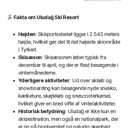
Fakta om Uludağ Ski Resort
Højden
: Skisportsstedet ligger i 2.543 meters
højde, hvilket gør det til det højeste skiområde
i Tyrkiet.
Skisæson
: Skisæsonen løber typisk fra
december til april, og der er flest besøgende i
vintermånederne.
Yderligere aktiviteter
: Ud over skiløb og
snowboarding kan besøgende nyde snesko,
kælketure, skøjteløb og snescooterkørsel,
hvilket giver en bred vifte af vinteraktiviteter.
Historisk betydning
: Uludağ er ikke kun en
skidestination, men også en nationalpark, der
er rig på biodiversitet og naturlig skønhed.