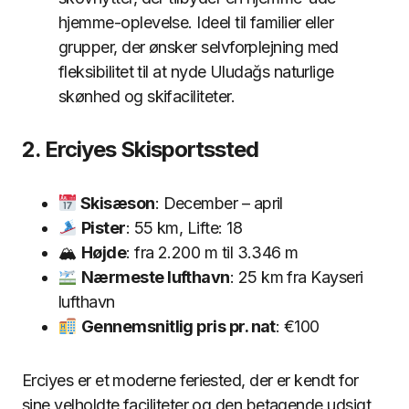
hjemme-oplevelse. Ideel til familier eller
grupper, der ønsker selvforplejning med
fleksibilitet til at nyde Uludağs naturlige
skønhed og skifaciliteter.
2. Erciyes Skisportssted
Skisæson
: December – april
Pister
: 55 km, Lifte: 18
🏔
Højde
: fra 2.200 m til 3.346 m
Nærmeste lufthavn
: 25 km fra Kayseri
lufthavn
Gennemsnitlig pris pr. nat
: €100
Erciyes er et moderne feriested, der er kendt for
sine velholdte faciliteter og den betagende udsigt