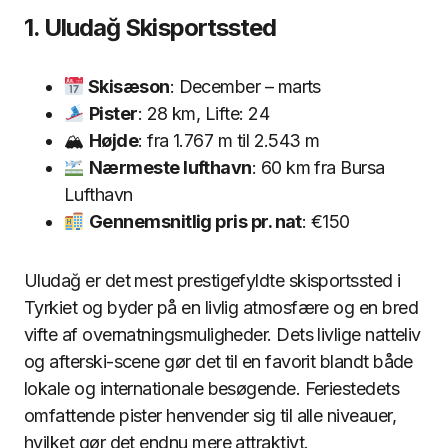
1. Uludağ Skisportssted
Skisæson
: December – marts
Pister
: 28 km, Lifte: 24
🏔
Højde
: fra 1.767 m til 2.543 m
Nærmeste lufthavn
: 60 km fra Bursa
Lufthavn
Gennemsnitlig pris pr. nat
: €150
Uludağ er det mest prestigefyldte skisportssted i
Tyrkiet og byder på en livlig atmosfære og en bred
vifte af overnatningsmuligheder. Dets livlige natteliv
og afterski-scene gør det til en favorit blandt både
lokale og internationale besøgende. Feriestedets
omfattende pister henvender sig til alle niveauer,
hvilket gør det endnu mere attraktivt.