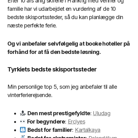
Efter 10 års årlig skiferie i Frankrig med venner og
familie har vi udarbejdet en vurdering af de 10
bedste skisportssteder, så du kan planlægge din
næste perfekte ferie.
Og vi anbefaler selvfølgelig at booke hoteller på
forhånd for at få den bedste løsning.
Tyrkiets bedste skisportssteder
Min personlige top 5, som jeg anbefaler til alle
vinterferierejsende.
Den mest prestigefyldte
:
Uludag
For begyndere
:
Erciyes
Bedst for familier
:
Kartalkaya