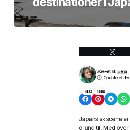
destinationer i Jap
Tweet
Skrevet af:
Elena
Opdateret den
4182
4690
Japans skiscene er e
grund til. Med over