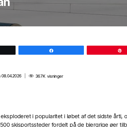
an
Share
 08.04.2026
|
367K
visninger
ksploderet i popularitet i løbet af det sidste årti,
 500 skisportssteder fordelt på de bjergrige øer ti