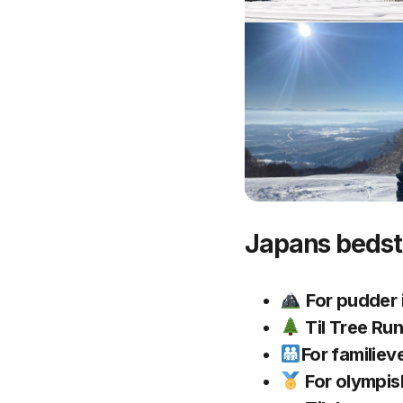
Japans bedste
For pudder 
Til Tree Run
For familiev
For olympisk