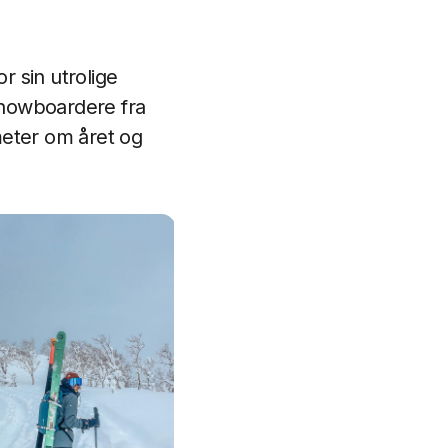
r sin utrolige
 snowboardere fra
meter om året og