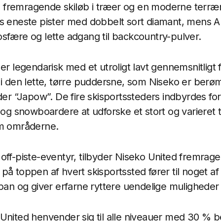
fremragende skiløb i træer og en moderne terræ
s eneste pister med dobbelt sort diamant, mens A
sfære og lette adgang til backcountry-pulver.
 er legendarisk med et utroligt lavt gennemsnitligt
 i den lette, tørre puddersne, som Niseko er berøm
lder “Japow”. De fire skisportssteders indbyrdes fo
e og snowboardere at udforske et stort og variere
em områderne.
off-piste-eventyr, tilbyder Niseko United fremrage
på toppen af hvert skisportssted fører til noget af
apan og giver erfarne ryttere uendelige muligheder
United henvender sig til alle niveauer med 30 % 