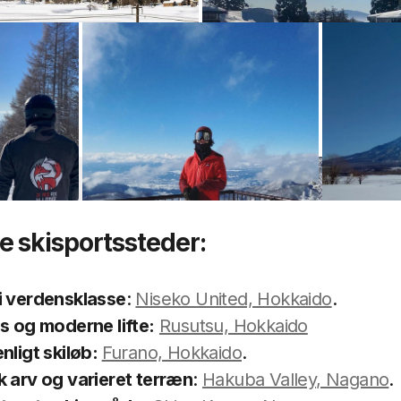
Top 7 destinationer i Japan
 skisportssteder:
i verdensklasse
:
Niseko United, Hokkaido
.
s og moderne lifte:
Rusutsu, Hokkaido
enligt skiløb:
Furano, Hokkaido
.
 arv og varieret terræn
:
Hakuba Valley, Nagano
.