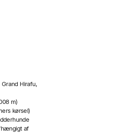
Grand Hirafu,
.008 m)
mers kørsel)
pudderhunde
fhængigt af