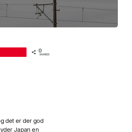
0
Pin
SHARES
 og det er der god
lbyder Japan en