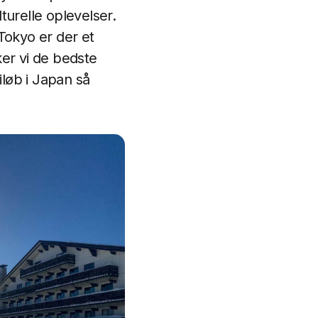
lturelle oplevelser.
Tokyo er der et
ker vi de bedste
iløb i Japan så