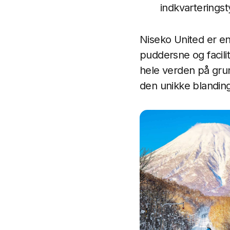
indkvarterings
Niseko United er en 
puddersne og facili
hele verden på grun
den unikke blanding