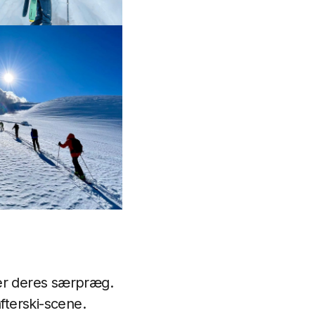
er deres særpræg.
fterski-scene.