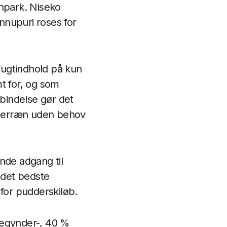
npark. Niseko
nnupuri roses for
 fugtindhold på kun
t for, og som
rbindelse gør det
t terræn uden behov
nde adgang til
 det bedste
 for pudderskiløb.
begynder-, 40 %