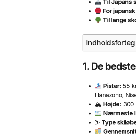
Til Japans 
For japansk
Til lange s
Indholdsforteg
1. De bedste
Pister:
55 
Hanazono, Nise
🏔
Højde:
300 m
Nærmeste l
⛷
Type skiløb
Gennemsnits