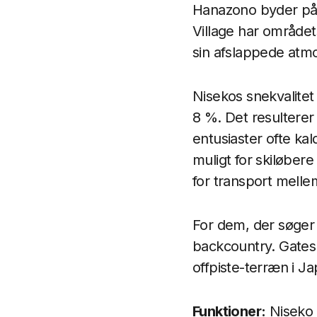
Hanazono byder på 
Village har området
sin afslappede atmo
Nisekos snekvalitet
8 %. Det resulterer
entusiaster ofte ka
muligt for skiløber
for transport mell
For dem, der søger 
backcountry. Gates 
offpiste-terræn i J
Funktioner:
Niseko 