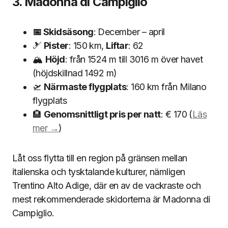
3. Madonna di Campiglio
📅 Skidsäsong
: December – april
🎿
Pister
: 150 km,
Liftar
: 62
🏔
Höjd
: från 1524 m till 3016 m över havet
(höjdskillnad 1492 m)
🛫
Närmaste flygplats
: 160 km från Milano
flygplats
🏨
Genomsnittligt pris per natt
: € 170 (
Läs
mer →
)
Låt oss flytta till en region på gränsen mellan
italienska och tysktalande kulturer, nämligen
Trentino Alto Adige, där en av de vackraste och
mest rekommenderade skidorterna är Madonna di
Campiglio.