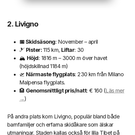
2. Livigno
📅 Skidsäsong
: November – april
🎿
Pister:
115 km,
Liftar
: 30
🏔
Höjd
: 1816 m – 3000 m över havet
(höjdskillnad 1184 m)
🛫
Närmaste flygplats
: 230 km från Milano
Malpensa flygplats.
🏨
Genomsnittligt pris/natt
: € 160 (
Läs mer
→
)
På andra plats kom Livigno, populär bland både
barnfamiljer och erfarna skidåkare som älskar
utmaningar. Staden kallas också för lilla Tibet på