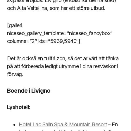
skipass erbjuds: Livigno (endast för denna stad)
och Alta Valtellina, som har ett större utbud.
[galleri
niceseo_gallery_template=”niceseo_fancybox”
columns=”2″ ids=”5939,5940″]
Det är också en tullfri zon, så det är värt att tänka
på att förbereda ledigt utrymme i dina resväskor i
förväg.
Boende i Livigno
Lyxhotell:
Hotel Lac Salin Spa & Mountain Resort
– En