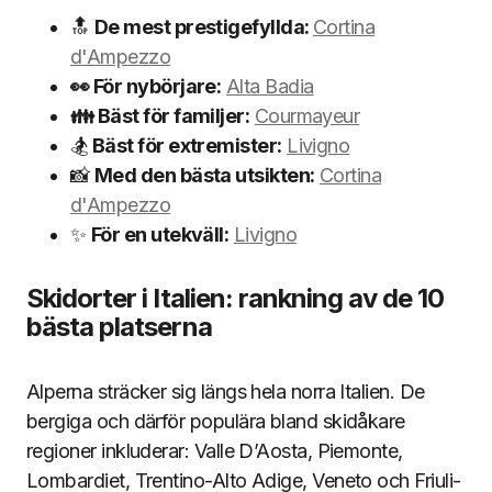
🔝
De mest prestigefyllda:
Cortina
d'Ampezzo
👀
För nybörjare:
Alta Badia
👪
Bäst för familjer:
Courmayeur
🏂
Bäst för extremister:
Livigno
📸
Med den bästa utsikten:
Cortina
d'Ampezzo
✨
För en utekväll:
Livigno
Skidorter i Italien: rankning av de 10
bästa platserna
Alperna sträcker sig längs hela norra Italien. De
bergiga och därför populära bland skidåkare
regioner inkluderar: Valle D’Aosta, Piemonte,
Lombardiet, Trentino-Alto Adige, Veneto och Friuli-