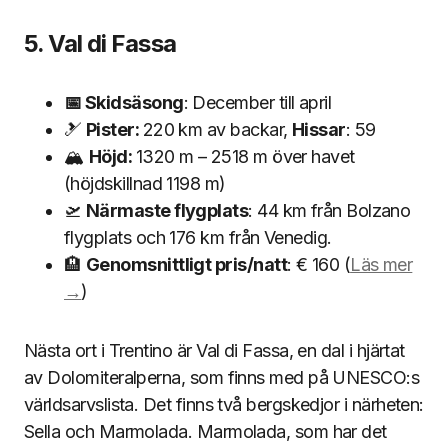
5. Val di Fassa
📅 Skidsäsong
: December till april
🎿
Pister:
220 km av backar,
Hissar
: 59
🏔
Höjd:
1320 m – 2518 m över havet
(höjdskillnad 1198 m)
🛫
Närmaste flygplats
: 44 km från Bolzano
flygplats och 176 km från Venedig.
🏨
Genomsnittligt pris/natt
: € 160 (
Läs mer
→
)
Nästa ort i Trentino är Val di Fassa, en dal i hjärtat
av Dolomiteralperna, som finns med på UNESCO:s
världsarvslista. Det finns två bergskedjor i närheten:
Sella och Marmolada. Marmolada, som har det