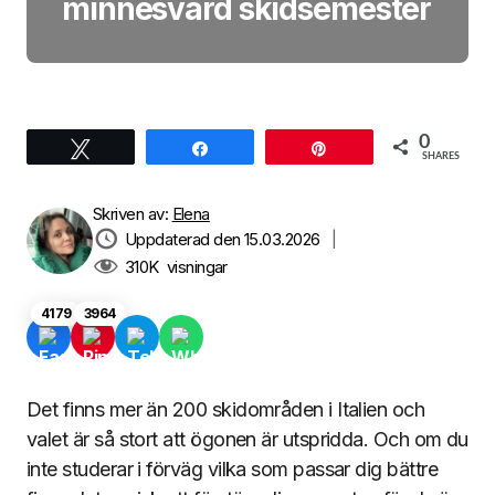
minnesvärd skidsemester
0
Tweet
Share
Pin
SHARES
Skriven av:
Elena
Uppdaterad den 15.03.2026
|
310K
visningar
4179
3964
Det finns mer än 200 skidområden i Italien och
valet är så stort att ögonen är utspridda. Och om du
inte studerar i förväg vilka som passar dig bättre