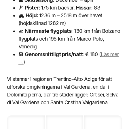
🎿
Pister:
175 km backar,
Hissar
: 83
🏔
Höjd:
1236 m – 2518 m över havet
(höjdskillnad 1282 m)
🛫
Närmaste flygplats
: 130 km från Bolzano
flygplats och 195 km från Marco Polo,
Venedig
🏨
Genomsnittligt pris/natt
: € 180 (
Läs mer
→
)
Vi stannar i regionen Trentino-Alto Adige för att
utforska omgivningarna i Val Gardena, en dal i
Dolomitalperna, där tre städer ligger: Ortisei, Selva
di Val Gardena och Santa Cristina Valgardena.