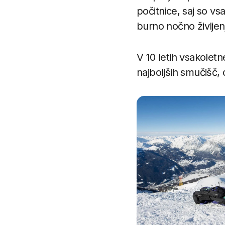
počitnice, saj so vs
burno nočno življen
V 10 letih vsakoletne
najboljših smučišč,