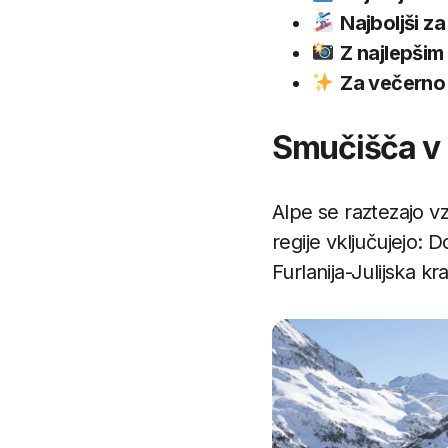
Najboljši za
Z najlepšim
Za večerno
Smučišča v It
Alpe se raztezajo vz
regije vključujejo: 
Furlanija-Julijska kra