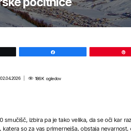
ske počitnice
Share
 02.04.2026
|
186K
ogledov
200 smučišč, izbira pa je tako velika, da se oči kar raz
, katera so za vas primernejša, obstaja nevarnost, 