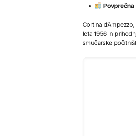
Povprečna 
Cortina d’Ampezzo, kr
leta 1956 in prihodn
smučarske počitnišk