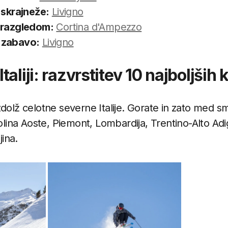
 skrajneže:
Livigno
 razgledom:
Cortina d'Ampezzo
 zabavo:
Livigno
aliji: razvrstitev 10 najboljših 
dolž celotne severne Italije. Gorate in zato med smu
Dolina Aoste, Piemont, Lombardija, Trentino-Alto Adi
jina.