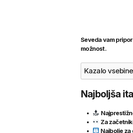
Seveda vam priporo
možnost.
Kazalo vsebin
Najboljša it
Najprestižn
Za začetnik
Najbolje za 