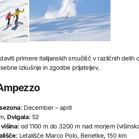
viti primere italijanskih smučišč v različnih delih
 osebne izkušnje in zgodbe prijateljev.
d’Ampezzo
sezona
: December – april
km,
Dvigala
: 52
višina
: od 1100 m do 3200 m nad morjem (višinska
tališče
: Letališče Marco Polo, Benetke, 150 km