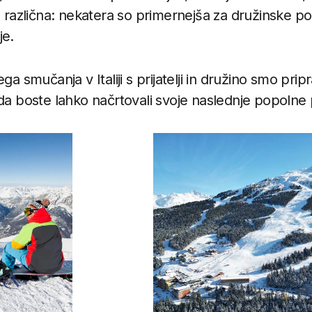
a različna: nekatera so primernejša za družinske po
je.
ga smučanja v Italiji s prijatelji in družino smo pripra
 da boste lahko načrtovali svoje naslednje popolne 