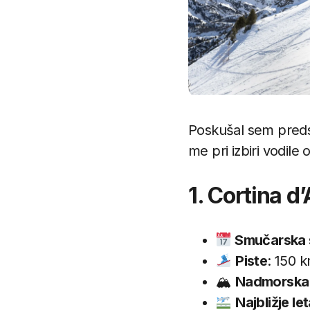
Poskušal sem predsta
me pri izbiri vodile
1. Cortina 
Smučarska 
Piste
: 150 
🏔
Nadmorska 
Najbližje le