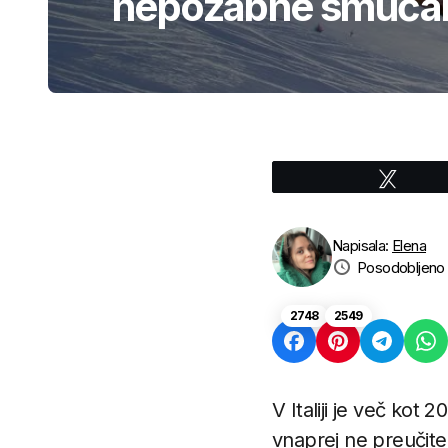
nepozabne smučar
Tweet
Napisala:
Elena
Posodobljeno
2748
2549
V Italiji je več kot 
vnaprej ne preučite