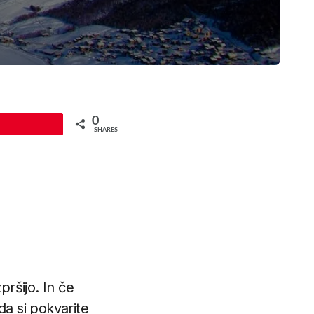
0
Pin
SHARES
pršijo. In če
da si pokvarite