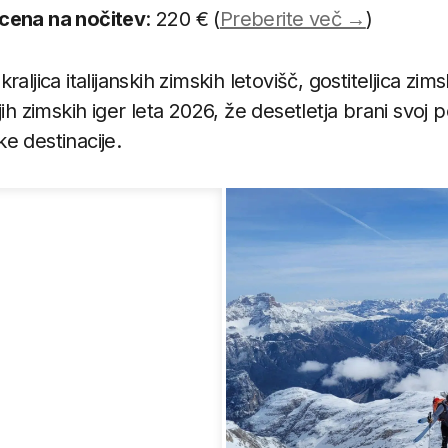
cena na nočitev
: 220 € (
Preberite več →
)
aljica italijanskih zimskih letovišč, gostiteljica zims
jih zimskih iger leta 2026, že desetletja brani svoj 
e destinacije.