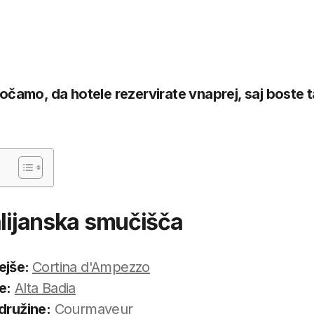
čamo, da hotele rezervirate vnaprej, saj boste ta
e
alijanska smučišča
ejše:
Cortina d'Ampezzo
e:
Alta Badia
družine:
Courmayeur