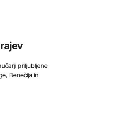
krajev
čarji priljubljene
ge, Benečija in