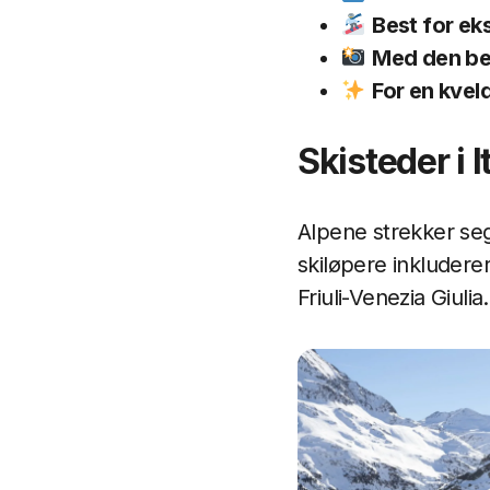
Best for ek
Med den bes
For en kveld
Skisteder i 
Alpene strekker seg
skiløpere inkludere
Friuli-Venezia Giulia.