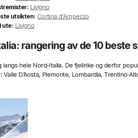
stremister:
Livigno
te utsikten:
Cortina d'Ampezzo
 ute:
Livigno
Italia: rangering av de 10 beste
 langs hele Nord-Italia. De fjellrike og derfor pop
r: Valle D’Aosta, Piemonte, Lombardia, Trentino-Al