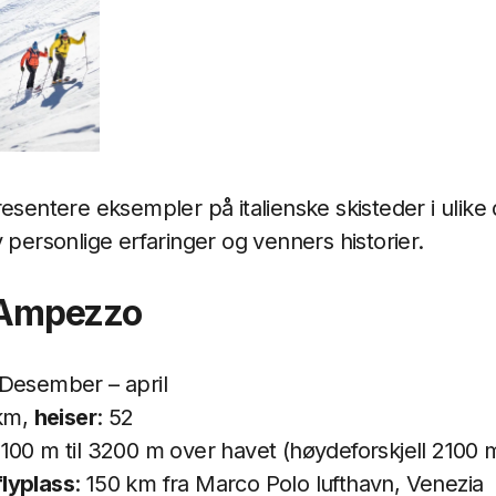
esentere eksempler på italienske skisteder i ulike 
 personlige erfaringer og venners historier.
d’Ampezzo
 Desember – april
 km,
heiser
: 52
 1100 m til 3200 m over havet (høydeforskjell 2100 
lyplass
: 150 km fra Marco Polo lufthavn, Venezia