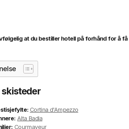
følgelig at du bestiller hotell på forhånd for å f
nelse
e skisteder
tisjefylte:
Cortina d'Ampezzo
nnere:
Alta Badia
ilier:
Courmayeur