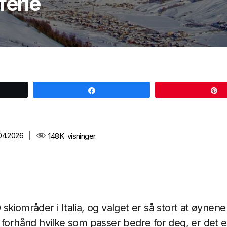
ferie
Share
04.2026
|
148K
visninger
kiområder i Italia, og valget er så stort at øynene
 forhånd hvilke som passer bedre for deg, er det en