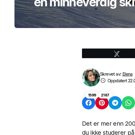
en minneverdig ski
Tweet
Skrevet av:
Elena
Oppdatert 22.
1599
2167
Det er mer enn 200 s
du ikke studerer på