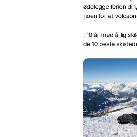
ødelegge ferien din, 
noen for et voldsomt
I 10 år med årlig sk
de 10 beste skistede