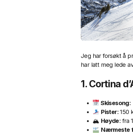
Jeg har forsøkt å pr
har latt meg lede av
1. Cortina 
Skisesong
:
Pister
: 150
🏔
Høyde
: fra
Nærmeste f