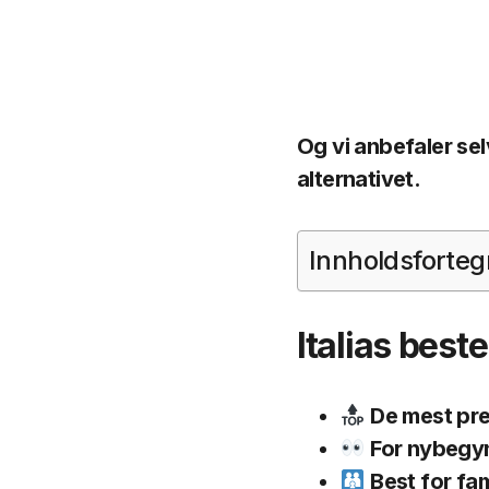
Og vi anbefaler selv
alternativet.
Innholdsforteg
Italias best
De mest pres
For nybegy
Best for fam