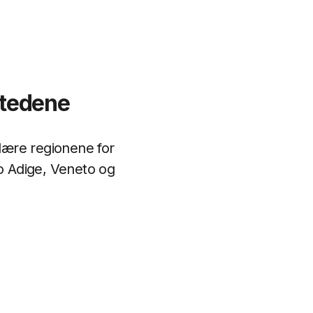
 stedene
ulære regionene for
to Adige, Veneto og