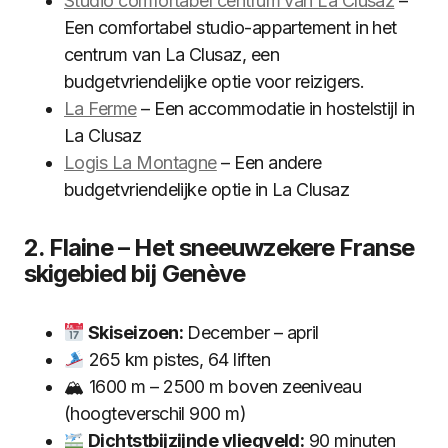
Studio comfortabel centrum van La Clusaz
–
Een comfortabel studio-appartement in het
centrum van La Clusaz, een
budgetvriendelijke optie voor reizigers.
La Ferme
– Een accommodatie in hostelstijl in
La Clusaz
Logis La Montagne
– Een andere
budgetvriendelijke optie in La Clusaz
2. Flaine – Het sneeuwzekere Franse
skigebied bij Genève
Skiseizoen:
December – april
265 km pistes, 64 liften
🏔 1600 m – 2500 m boven zeeniveau
(hoogteverschil 900 m)
Dichtstbijzijnde vliegveld:
90 minuten