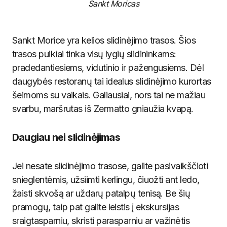
Sankt Moricas
Sankt Morice yra kelios slidinėjimo trasos. Šios
trasos puikiai tinka visų lygių slidininkams:
pradedantiesiems, vidutinio ir pažengusiems. Dėl
daugybės restoranų tai idealus slidinėjimo kurortas
šeimoms su vaikais. Galiausiai, nors tai ne mažiau
svarbu, maršrutas iš Zermatto gniaužia kvapą.
Daugiau nei slidinėjimas
Jei nesate slidinėjimo trasose, galite pasivaikščioti
snieglentėmis, užsiimti kerlingu, čiuožti ant ledo,
žaisti skvošą ar uždarų patalpų tenisą. Be šių
pramogų, taip pat galite leistis į ekskursijas
sraigtasparniu, skristi parasparniu ar važinėtis