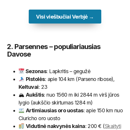
Visi viešbučiai Verbjė →
2. Parsennes – populiariausias
Davose
Sezonas
: Lapkritis – gegužė
Pistolės
: apie 104 km (Parseno ribose),
Keltuvai
: 23
🏔
Aukštis
: nuo 1560 m iki 2844 m virš jūros
lygio (aukščio skirtumas 1284 m)
Artimiausias oro uostas
: apie 150 km nuo
Ciuricho oro uosto
Vidutinė nakvynės kaina
: 200 € (
Skaityti