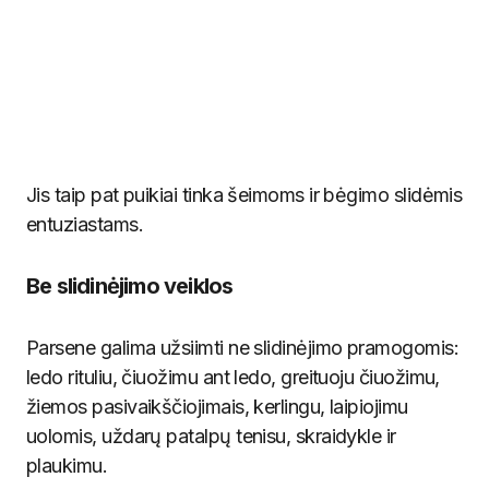
Jis taip pat puikiai tinka šeimoms ir bėgimo slidėmis
entuziastams.
Be slidinėjimo veiklos
Parsene galima užsiimti ne slidinėjimo pramogomis:
ledo rituliu, čiuožimu ant ledo, greituoju čiuožimu,
žiemos pasivaikščiojimais, kerlingu, laipiojimu
uolomis, uždarų patalpų tenisu, skraidykle ir
plaukimu.