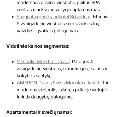
modernaus dizaino viešbutis, puikus SPA
centras ir aukščiausio lygio aptarnavimas.
Steigenberger Grandhotel Belvédère
: Istorinis
5 žvaigždučių viešbutis su gražiais kalnų
vaizdais ir įvairiais patogumais.
Vidutinės kainos segmentas:
Viešbutis Meierhof Davos
: Patogus 4
žvaigždučių viešbutis, siūlantis gerą kainos ir
kokybės santykį.
AMERON Davos Swiss Mountain Resort
: Tai
modernus viešbutis, įsikūręs puikioje vietoje ir
turintis daugybę patogumų.
Apartamentai ir svečių namai: