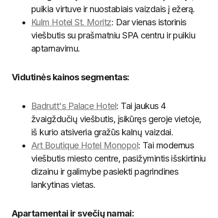
puikia virtuve ir nuostabiais vaizdais į ežerą.
Kulm Hotel St. Moritz
: Dar vienas istorinis
viešbutis su prašmatniu SPA centru ir puikiu
aptarnavimu.
Vidutinės kainos segmentas:
Badrutt's Palace Hotel
: Tai jaukus 4
žvaigždučių viešbutis, įsikūręs geroje vietoje,
iš kurio atsiveria gražūs kalnų vaizdai.
Art Boutique Hotel Monopol
: Tai modernus
viešbutis miesto centre, pasižymintis išskirtiniu
dizainu ir galimybe pasiekti pagrindines
lankytinas vietas.
Apartamentai ir svečių namai: