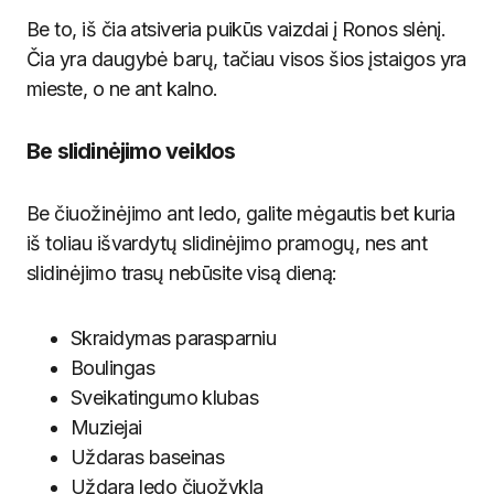
Be to, iš čia atsiveria puikūs vaizdai į Ronos slėnį.
Čia yra daugybė barų, tačiau visos šios įstaigos yra
mieste, o ne ant kalno.
Be slidinėjimo veiklos
Be čiuožinėjimo ant ledo, galite mėgautis bet kuria
iš toliau išvardytų slidinėjimo pramogų, nes ant
slidinėjimo trasų nebūsite visą dieną:
Skraidymas parasparniu
Boulingas
Sveikatingumo klubas
Muziejai
Uždaras baseinas
Uždara ledo čiuožykla