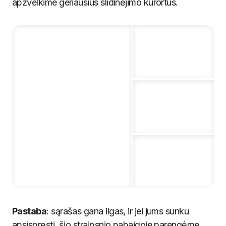
apžvelkime geriausius slidinėjimo kurortus.
Pastaba
: sąrašas gana ilgas, ir jei jums sunku
apsispręsti, šio straipsnio pabaigoje parengėme