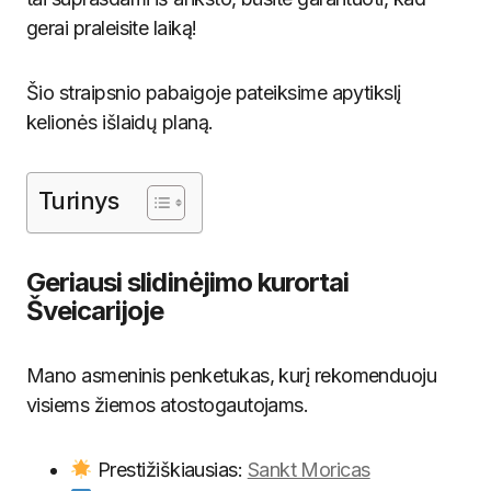
gerai praleisite laiką!
Šio straipsnio pabaigoje pateiksime apytikslį
kelionės išlaidų planą.
Turinys
Geriausi slidinėjimo kurortai
Šveicarijoje
Mano asmeninis penketukas, kurį rekomenduoju
visiems žiemos atostogautojams.
Prestižiškiausias:
Sankt Moricas