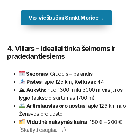
Visi viešbučiai Sankt Morice →
4. Villars – idealiai tinka šeimoms ir
pradedantiesiems
Sezonas
: Gruodis – balandis
Pistes
: apie 125 km,
Keltuvai
: 44
🏔
Aukštis
: nuo 1300 m iki 3000 m virš jūros
lygio (aukščio skirtumas 1700 m)
Artimiausias oro uostas
: apie 125 km nuo
Ženevos oro uosto
Vidutinė nakvynės kaina
: 150 € – 200 €
(
Skaityti daugiau →
)