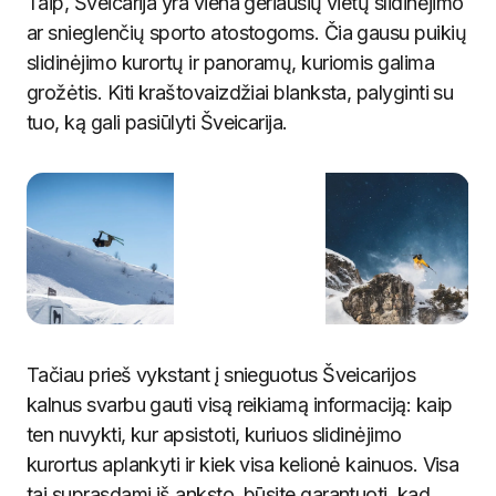
Taip, Šveicarija yra viena geriausių vietų slidinėjimo
ar snieglenčių sporto atostogoms. Čia gausu puikių
slidinėjimo kurortų ir panoramų, kuriomis galima
grožėtis. Kiti kraštovaizdžiai blanksta, palyginti su
tuo, ką gali pasiūlyti Šveicarija.
Tačiau prieš vykstant į snieguotus Šveicarijos
kalnus svarbu gauti visą reikiamą informaciją: kaip
ten nuvykti, kur apsistoti, kuriuos slidinėjimo
kurortus aplankyti ir kiek visa kelionė kainuos. Visa
tai suprasdami iš anksto, būsite garantuoti, kad