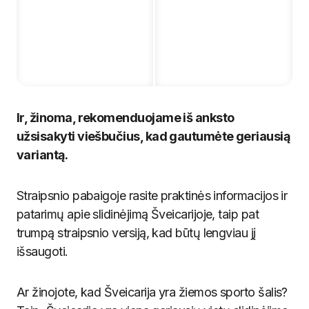
Ir, žinoma, rekomenduojame iš anksto
užsisakyti viešbučius, kad gautumėte geriausią
variantą.
Straipsnio pabaigoje rasite praktinės informacijos ir
patarimų apie slidinėjimą Šveicarijoje, taip pat
trumpą straipsnio versiją, kad būtų lengviau jį
išsaugoti.
Ar žinojote, kad Šveicarija yra žiemos sporto šalis?