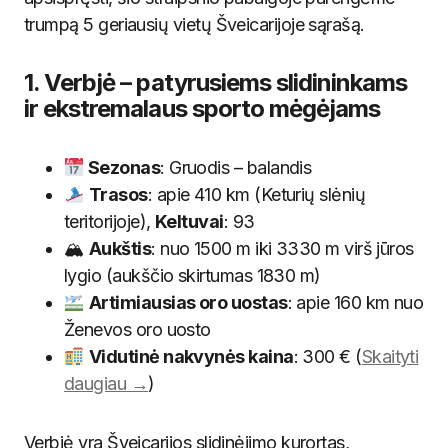
trumpą 5 geriausių vietų Šveicarijoje sąrašą.
1. Verbjė – patyrusiems slidininkams
ir ekstremalaus sporto mėgėjams
Sezonas
: Gruodis – balandis
Trasos
: apie 410 km (Keturių slėnių
teritorijoje),
Keltuvai
: 93
🏔
Aukštis
: nuo 1500 m iki 3330 m virš jūros
lygio (aukščio skirtumas 1830 m)
Artimiausias oro uostas
: apie 160 km nuo
Ženevos oro uosto
Vidutinė nakvynės kaina
: 300 € (
Skaityti
daugiau →
)
Verbjė yra Šveicarijos slidinėjimo kurortas,