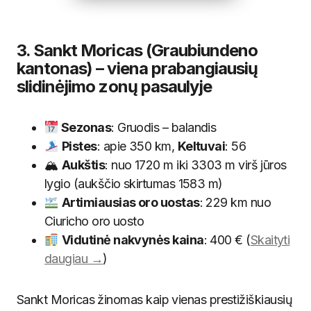
3. Sankt Moricas (Graubiundeno
kantonas) – viena prabangiausių
slidinėjimo zonų pasaulyje
Sezonas
: Gruodis – balandis
Pistes
: apie 350 km,
Keltuvai
: 56
🏔
Aukštis
: nuo 1720 m iki 3303 m virš jūros
lygio (aukščio skirtumas 1583 m)
Artimiausias oro uostas
: 229 km nuo
Ciuricho oro uosto
Vidutinė nakvynės kaina
: 400 € (
Skaityti
daugiau →
)
Sankt Moricas žinomas kaip vienas prestižiškiausių