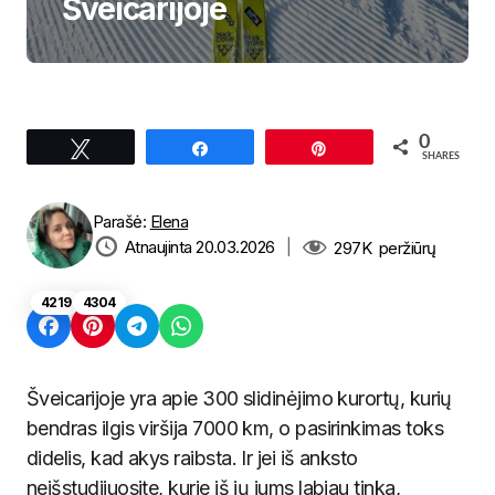
Šveicarijoje
0
Tweet
Share
Pin
SHARES
Parašė:
Elena
Atnaujinta 20.03.2026
|
297K
peržiūrų
4219
4304
Šveicarijoje yra apie 300 slidinėjimo kurortų, kurių
bendras ilgis viršija 7000 km, o pasirinkimas toks
didelis, kad akys raibsta. Ir jei iš anksto
neišstudijuosite, kurie iš jų jums labiau tinka,