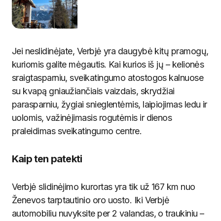
Jei neslidinėjate, Verbjė yra daugybė kitų pramogų,
kuriomis galite mėgautis. Kai kurios iš jų – kelionės
sraigtasparniu, sveikatingumo atostogos kalnuose
su kvapą gniaužiančiais vaizdais, skrydžiai
parasparniu, žygiai snieglentėmis, laipiojimas ledu ir
uolomis, važinėjimasis rogutėmis ir dienos
praleidimas sveikatingumo centre.
Kaip ten patekti
Verbjė slidinėjimo kurortas yra tik už 167 km nuo
Ženevos tarptautinio oro uosto. Iki Verbjė
automobiliu nuvyksite per 2 valandas, o traukiniu –