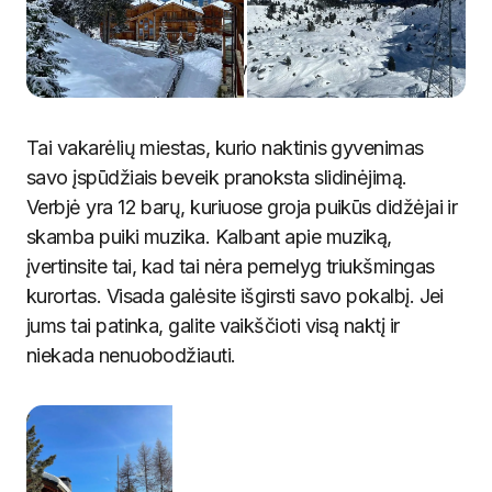
Verbjė
Tai vakarėlių miestas, kurio naktinis gyvenimas
savo įspūdžiais beveik pranoksta slidinėjimą.
Verbjė yra 12 barų, kuriuose groja puikūs didžėjai ir
skamba puiki muzika. Kalbant apie muziką,
įvertinsite tai, kad tai nėra pernelyg triukšmingas
kurortas. Visada galėsite išgirsti savo pokalbį. Jei
jums tai patinka, galite vaikščioti visą naktį ir
niekada nenuobodžiauti.