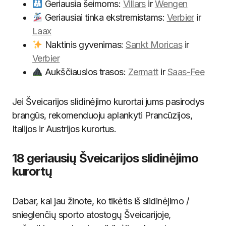
Geriausia šeimoms:
Villars
ir
Wengen
Geriausiai tinka ekstremistams:
Verbier
ir
Laax
Naktinis gyvenimas:
Sankt Moricas
ir
Verbier
Aukščiausios trasos:
Zermatt
ir
Saas-Fee
Jei Šveicarijos slidinėjimo kurortai jums pasirodys
brangūs, rekomenduoju aplankyti Prancūzijos,
Italijos ir Austrijos kurortus.
18 geriausių Šveicarijos slidinėjimo
kurortų
Dabar, kai jau žinote, ko tikėtis iš slidinėjimo /
snieglenčių sporto atostogų Šveicarijoje,