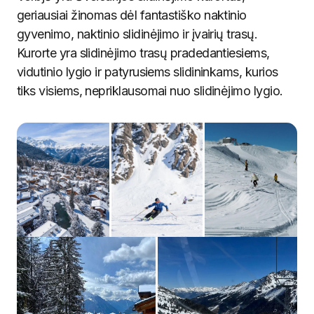
geriausiai žinomas dėl fantastiško naktinio
gyvenimo, naktinio slidinėjimo ir įvairių trasų.
Kurorte yra slidinėjimo trasų pradedantiesiems,
vidutinio lygio ir patyrusiems slidininkams, kurios
tiks visiems, nepriklausomai nuo slidinėjimo lygio.