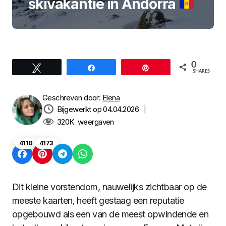
skivakantie in Andorra
0
Tweet
Share
Pin
SHARES
Geschreven door:
Elena
Bijgewerkt op 04.04.2026
|
320K
weergaven
4110
4173
Dit kleine vorstendom, nauwelijks zichtbaar op de
meeste kaarten, heeft gestaag een reputatie
opgebouwd als een van de meest opwindende en