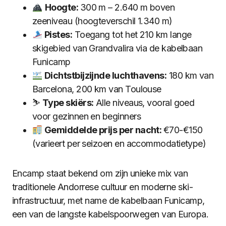
Hoogte:
300 m – 2.640 m boven
zeeniveau (hoogteverschil 1.340 m)
Pistes:
Toegang tot het 210 km lange
skigebied van Grandvalira via de kabelbaan
Funicamp
Dichtstbijzijnde luchthavens:
180 km van
Barcelona, 200 km van Toulouse
⛷️
Type skiërs:
Alle niveaus, vooral goed
voor gezinnen en beginners
Gemiddelde prijs per nacht:
€70-€150
(varieert per seizoen en accommodatietype)
Encamp staat bekend om zijn unieke mix van
traditionele Andorrese cultuur en moderne ski-
infrastructuur, met name de kabelbaan Funicamp,
een van de langste kabelspoorwegen van Europa.