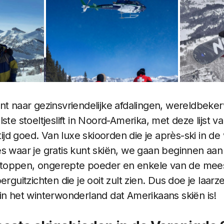
Top 10 Populaire Skioorden in de Verenigde Staten
nt naar gezinsvriendelijke afdalingen, wereldbeker
ste stoeltjeslift in Noord-Amerika, met deze lijst v
ltijd goed. Van luxe skioorden die je après-ski in d
s waar je gratis kunt skiën, we gaan beginnen aan
toppen, ongerepte poeder en enkele van de mee
itzichten die je ooit zult zien. Dus doe je laarzen
in het winterwonderland dat Amerikaans skiën is!