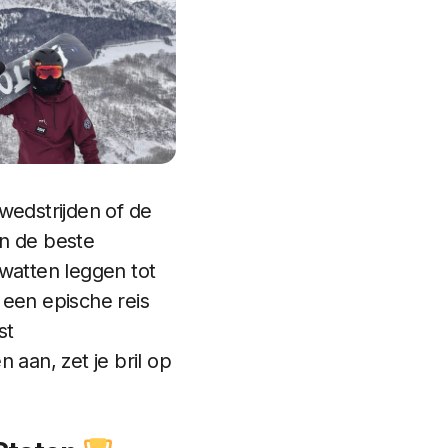
wedstrijden of de
an de beste
e watten leggen tot
 een epische reis
st
 aan, zet je bril op