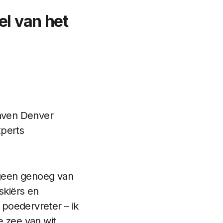
el van het
haven Denver
xperts
r geen genoeg van
skiërs en
poedervreter – ik
e zee van wit.