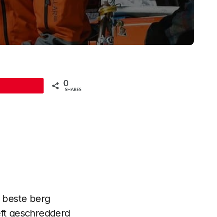
0
Pin
SHARES
 beste berg
eft geschredderd