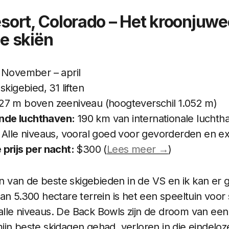
Resort, Colorado – Het kroonjuwe
e skiën
November – april
skigebied, 31 liften
27 m boven zeeniveau (hoogteverschil 1.052 m)
jnde luchthaven:
190 km van internationale lucht
Alle niveaus, vooral goed voor gevorderden en e
prijs per nacht:
$300 (
Lees meer →
)
een van de beste skigebieden in de VS en ik kan e
an 5.300 hectare terrein is het een speeltuin voor 
lle niveaus. De Back Bowls zijn de droom van een 
jn beste skidagen gehad, verloren in die eindeloz