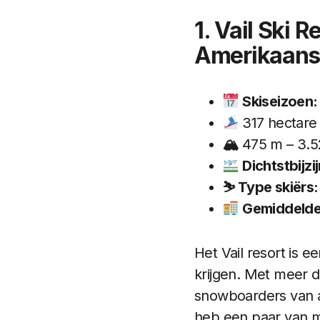
1. Vail Ski 
Amerikaans
Skiseizoen:
317 hectare 
🏔
475 m – 3.5
Dichtstbijzi
⛷ Type skiërs:
Gemiddelde 
Het Vail resort is 
krijgen. Met meer d
snowboarders van a
heb een paar van mi