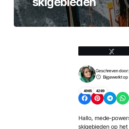
skigebieden
Tweet
Geschreven door
Bijgewerkt op
4965
4289
Hallo, mede-powers
skigebieden op het 