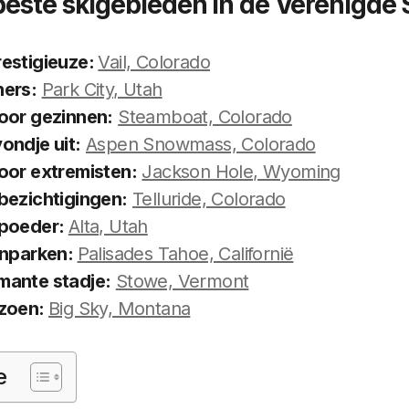
beste skigebieden in de Verenigde
estigieuze:
Vail, Colorado
ers:
Park City, Utah
oor gezinnen:
Steamboat, Colorado
ondje uit:
Aspen Snowmass, Colorado
oor extremisten:
Jackson Hole, Wyoming
bezichtigingen:
Telluride, Colorado
 poeder:
Alta, Utah
inparken:
Palisades Tahoe, Californië
ante stadje:
Stowe, Vermont
izoen:
Big Sky, Montana
e