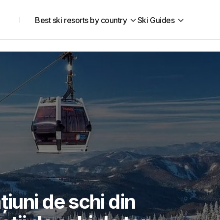
Best ski resorts by country
Ski Guides
țiuni de schi din