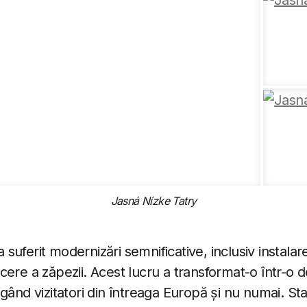
Jasná Nízke Tatry
 a suferit modernizări semnificative, inclusiv instalar
ere a zăpezii. Acest lucru a transformat-o într-o d
ăgând vizitatori din întreaga Europă și nu numai. S