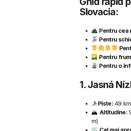
Ghid rapid p
Slovacia:
Pentru cea 
Pentru schio
Pentr
Pentru frumu
Pentru o in
1. Jasná Níz
Piste:
49 km 
🏔
Altitudine:
m)
Cel mai apr