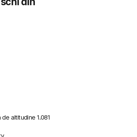
 schi din
de altitudine 1.081
ry