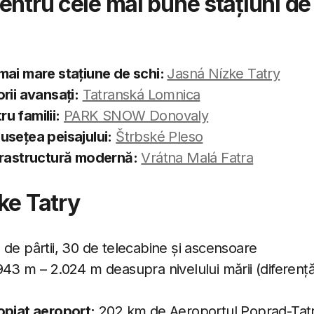
entru cele mai bune stațiuni de
mai mare stațiune de schi:
Jasná Nízke Tatry
rii avansați:
Tatranská Lomnica
u familii:
PARK SNOW Donovaly
sețea peisajului:
Štrbské Pleso
frastructură modernă:
Vrátna Malá Fatra
ke Tatry
de pârtii, 30 de telecabine și ascensoare
943 m – 2.024 m deasupra nivelului mării (diferență 
opiat aeroport:
202 km de Aeroportul Poprad-Tat