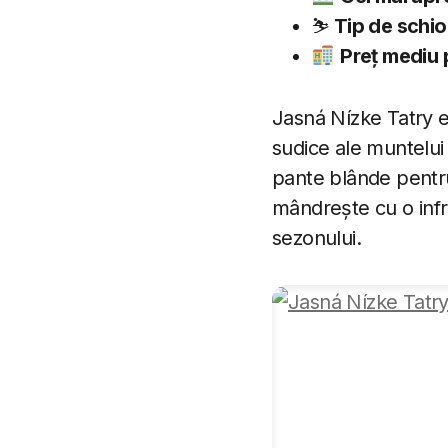
⛷
Tip de schior
Preț mediu
Jasná Nízke Tatry e
sudice ale muntelui
pante blânde pentru î
mândrește cu o infr
sezonului.