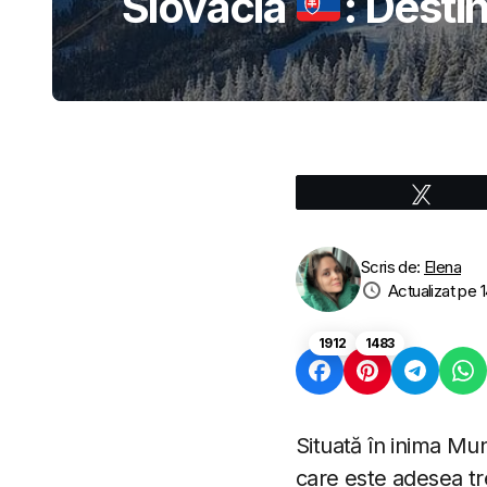
Slovacia
: Destin
Tweet
Scris de:
Elena
Actualizat pe 
1912
1483
Situată în inima Mun
care este adesea tre