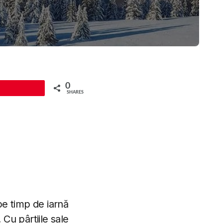
0
Pin
SHARES
pe timp de iarnă
 Cu pârtiile sale