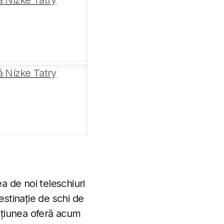
ea de noi teleschiuri
estinație de schi de
tațiunea oferă acum