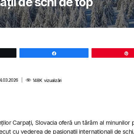
ații de schi de top
Share
14.03.2026
|
148K
vizualizări
ților Carpați, Slovacia oferă un tărâm al minunilor 
cut cu vederea de pasionații internaționali de schi.