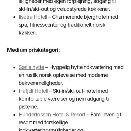
lejligheder med egen forplejning, adgang til
ski-in/ski-out og veludstyrede køkkener.
Ilsetra Hotell
– Charmerende bjerghotel med
spa, fitnesscenter og traditionelt norsk
køkken.
Medium priskategori:
Sørlia hytte
– Hyggelig hytteindkvartering med
en rustik norsk oplevelse med moderne
bekvemmeligheder.
Hafjell Hotell
– Ski-in/ski-out-hotel med
komfortable værelser og nem adgang til
pisterne.
Hunderfossen Hotel & Resort
– Familievenligt
resort med forskellige
indkvarteringsmuligheder og