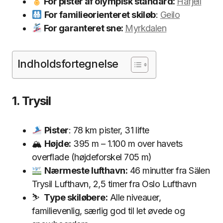
For pister af olympisk standard:
Hafjell
For familieorienteret skiløb
:
Geilo
For garanteret sne:
Myrkdalen
Indholdsfortegnelse
1. Trysil
Pister
: 78 km pister, 31 lifte
🏔
Højde:
395 m – 1.100 m over havets
overflade (højdeforskel 705 m)
Nærmeste lufthavn:
46 minutter fra Sälen
Trysil Lufthavn, 2,5 timer fra Oslo Lufthavn
⛷
Type skiløbere:
Alle niveauer,
familievenlig, særlig god til let øvede og