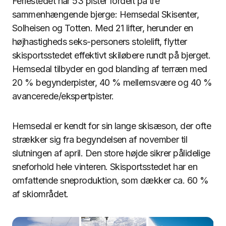
Feriestedet har 53 pister fordelt på tre
sammenhængende bjerge: Hemsedal Skisenter,
Solheisen og Totten. Med 21 lifter, herunder en
højhastigheds seks-personers stolelift, flytter
skisportsstedet effektivt skiløbere rundt på bjerget.
Hemsedal tilbyder en god blanding af terræn med
20 % begynderpister, 40 % mellemsvære og 40 %
avancerede/ekspertpister.
Hemsedal er kendt for sin lange skisæson, der ofte
strækker sig fra begyndelsen af november til
slutningen af april. Den store højde sikrer pålidelige
sneforhold hele vinteren. Skisportsstedet har en
omfattende sneproduktion, som dækker ca. 60 %
af skiområdet.