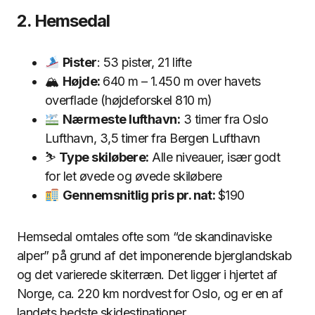
2. Hemsedal
Pister
: 53 pister, 21 lifte
🏔
Højde:
640 m – 1.450 m over havets
overflade (højdeforskel 810 m)
Nærmeste lufthavn:
3 timer fra Oslo
Lufthavn, 3,5 timer fra Bergen Lufthavn
⛷
Type skiløbere:
Alle niveauer, især godt
for let øvede og øvede skiløbere
Gennemsnitlig pris pr. nat:
$190
Hemsedal omtales ofte som “de skandinaviske
alper” på grund af det imponerende bjerglandskab
og det varierede skiterræn. Det ligger i hjertet af
Norge, ca. 220 km nordvest for Oslo, og er en af
landets bedste skidestinationer.